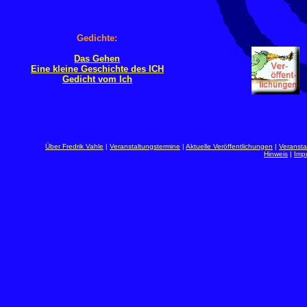
Gedichte:
Das Gehen
Eine kleine Geschichte des ICH
Gedicht vom Ich
Über Fredrik Vahle
|
Veranstaltungstermine
|
Aktuelle Veröffentlichungen
|
Veranst
Hinweis
|
Imp